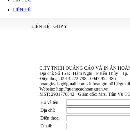
LIÊN HỆ
LIÊN HỆ - GÓP Ý
C.TY TNHH QUẢNG CÁO VÀ IN ẤN HOÀ
Địa chỉ: Số 15 Đ. Hàm Nghi - P Bến Thủy - Tp.
Điện thoại: 0913.272 798 - 0947.952 386
hoangkydsn@gmail.com
-
inhoangtran01@gmai
Website: http://quangcaohoangtran.vn
MST: 2901776842 - Giám đốc: Mrs. Trần Vũ T
Họ và tên:
Địa chỉ:
Điện thoại:
Email: