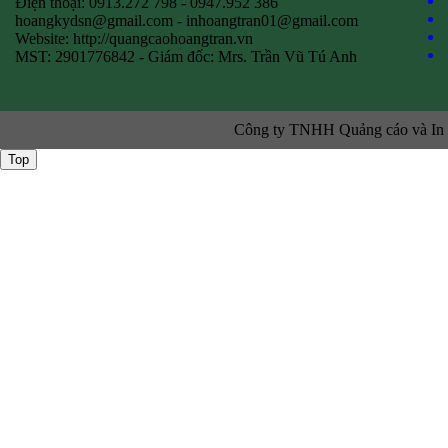
Điện thoại: 0913.272 798 - 0947.952 386
hoangkydsn@gmail.com
-
inhoangtran01@gmail.com
Website: http://quangcaohoangtran.vn
MST: 2901776842 - Giám đốc: Mrs. Trần Vũ Tú Anh
Công ty TNHH Quảng cáo và In ấ
Top