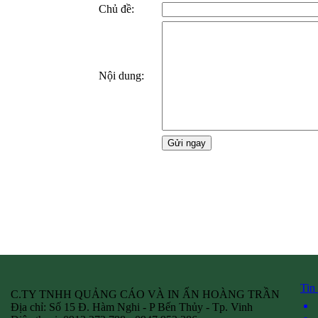
Chủ đề:
Nội dung:
Tin
C.TY TNHH QUẢNG CÁO VÀ IN ẤN HOÀNG TRẦN
Địa chỉ: Số 15 Đ. Hàm Nghi - P Bến Thủy - Tp. Vinh