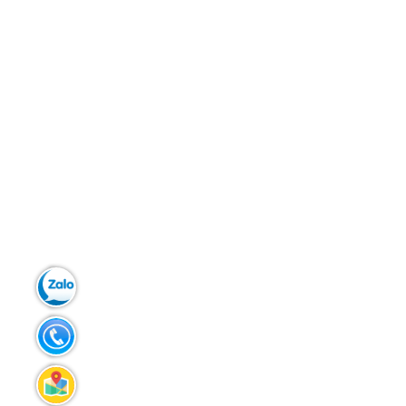
Zalo:
0913.272.798
Tel:
0947.952.386
Liên