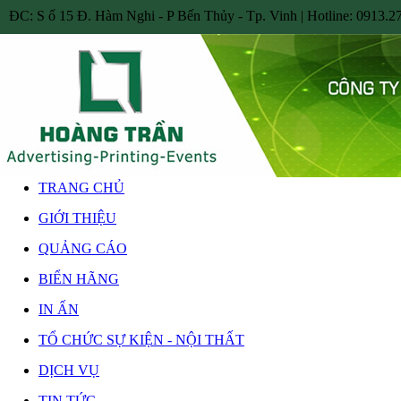
ĐC: S ố 15 Đ. Hàm Nghi - P Bến Thủy - Tp. Vinh | Hotline: 0913.27
TRANG CHỦ
GIỚI THIỆU
QUẢNG CÁO
BIỂN HÃNG
IN ẤN
TỔ CHỨC SỰ KIỆN - NỘI THẤT
DỊCH VỤ
TIN TỨC