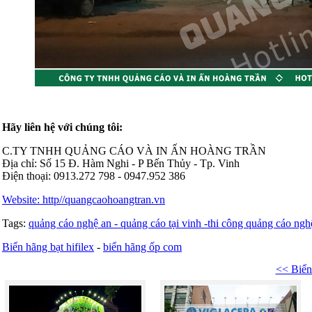
Hãy liên hệ với chúng tôi:
C.TY TNHH QUẢNG CÁO VÀ IN ẤN HOÀNG TRẦN
Địa chỉ: Số 15 Đ. Hàm Nghi - P Bến Thủy - Tp. Vinh
Điện thoại: 0913.272 798 - 0947.952 386
Website: http//quangcaohoangtran.vn
Tags:
quảng cáo nghệ an - quảng cáo tại vinh -thi công quảng cáo ngh
Biển hãng bạt hifilex
-
biển hãng ốp com
<< Biển