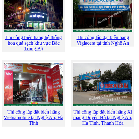
Thi công biển hãng hệ thống
Thi công lắp đặt biển hãng
hoa quả sạch khu vực Bắc
Viglacera tại tỉnh Nghệ An
Trung Bộ
Thi công lắp đặt biển hãng
Thi công lắp đặt biển hãng Xi
Vietnamobile tại Nghệ An, Hà
măng Duyên Hà tại Nghệ An,
Tĩnh
Hà Tĩnh, Thanh Hóa