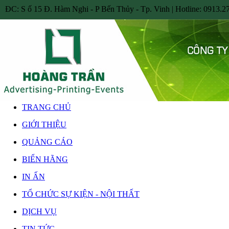
ĐC: S ố 15 Đ. Hàm Nghi - P Bến Thủy - Tp. Vinh | Hotline: 0913.27
TRANG CHỦ
GIỚI THIỆU
QUẢNG CÁO
BIỂN HÃNG
IN ẤN
TỔ CHỨC SỰ KIỆN - NỘI THẤT
DỊCH VỤ
TIN TỨC