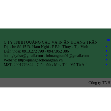
Tin
C.TY TNHH QUẢNG CÁO VÀ IN ẤN HOÀNG TRẦN
Địa chỉ: Số 15 Đ. Hàm Nghi - P Bến Thủy - Tp. Vinh
Điện thoại: 0913.272 798 - 0947.952 386
hoangkydsn@gmail.com
-
inhoangtran01@gmail.com
Website: http://quangcaohoangtran.vn
MST: 2901776842 - Giám đốc: Mrs. Trần Vũ Tú Anh
Công ty TNHH