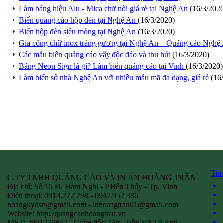
Làm bảng hiệu Alu - Mica chữ nổi giá rẻ tại Nghệ An
(16/3/202
Biển quảng cáo hộp đèn tại Nghệ An
(16/3/2020)
Biển hộp đèn siêu mỏng tại Nghệ An
(16/3/2020)
Gia công chữ inox tráng gương tại Nghệ An – Quảng cáo Nghệ
Các mẫu biển quảng cáo vẫy độc đáo và thu hút
(16/3/2020)
Bảng Neon Sign là gì? Làm biển quảng cáo tại Vinh
(16/3/2020)
Làm biển số nhà Nghệ An với nhiều mẫu mã đa dạng, giá rẻ
(16
Tin
C.TY TNHH QUẢNG CÁO VÀ IN ẤN HOÀNG TRẦN
Địa chỉ: Số 15 Đ. Hàm Nghi - P Bến Thủy - Tp. Vinh
Điện thoại: 0913.272 798 - 0947.952 386
hoangkydsn@gmail.com
-
inhoangtran01@gmail.com
Website: http://quangcaohoangtran.vn
MST: 2901776842 - Giám đốc: Mrs. Trần Vũ Tú Anh