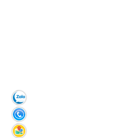
Zalo:
0913.272.798
Tel:
0947.952.386
Liên