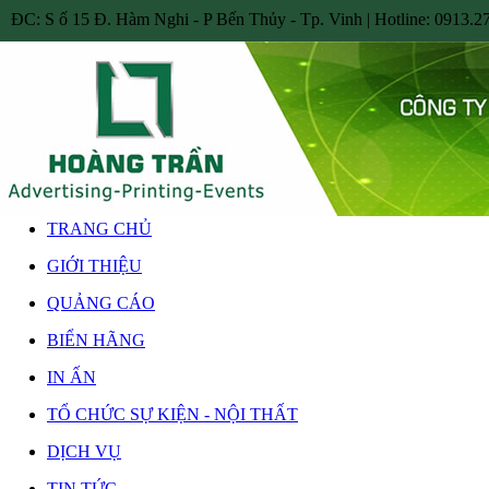
ĐC: S ố 15 Đ. Hàm Nghi - P Bến Thủy - Tp. Vinh | Hotline: 0913.27
TRANG CHỦ
GIỚI THIỆU
QUẢNG CÁO
BIỂN HÃNG
IN ẤN
TỔ CHỨC SỰ KIỆN - NỘI THẤT
DỊCH VỤ
TIN TỨC